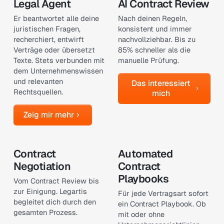
Legal Agent
AI Contract Review
Er beantwortet alle deine
Nach deinen Regeln,
juristischen Fragen,
konsistent und immer
recherchiert, entwirft
nachvollziehbar. Bis zu
Verträge oder übersetzt
85% schneller als die
Texte. Stets verbunden mit
manuelle Prüfung.
dem Unternehmenswissen
Das interessiert mich
und relevanten
Das interessiert
Rechtsquellen.
mich
Zeig mir mehr
Zeig mir mehr
Contract
Automated
Negotiation
Contract
Playbooks
Vom Contract Review bis
zur Einigung. Legartis
Für jede Vertragsart sofort
begleitet dich durch den
ein Contract Playbook. Ob
gesamten Prozess.
mit oder ohne