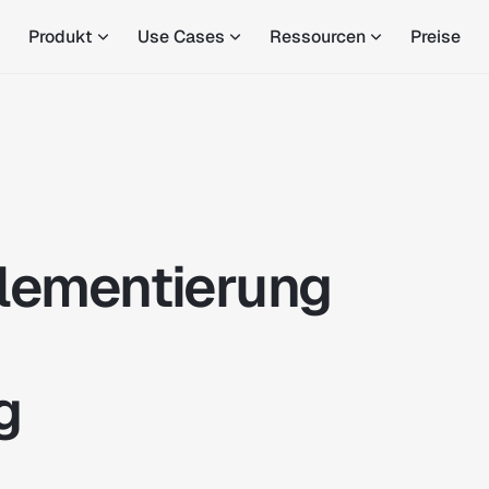
Produkt
Use Cases
Ressourcen
Preise
plementierung
g