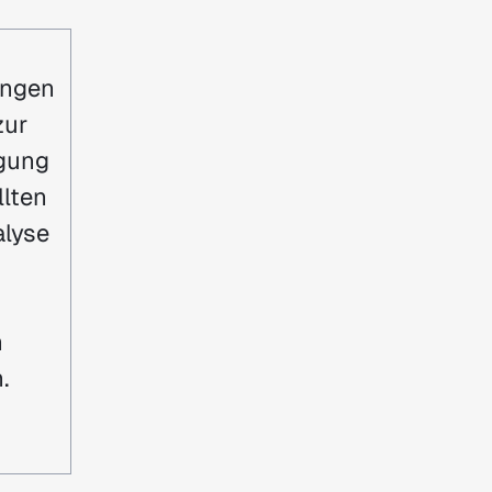
n
ungen
zur
gung
llten
alyse
n
.