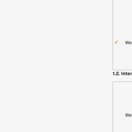
✓
Wer
1.2. In
Wer