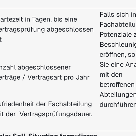
Falls sich i
artezeit in Tagen, bis eine
Fachabteil
ertragsprüfung abgeschlossen
Potenziale 
t
Beschleuni
eröffnen, so
Sie eine An
nzahl abgeschlossener
mit den
erträge / Vertragsart pro Jahr
betroffenen
Abteilunge
ufriedenheit der Fachabteilung
durchführen
it der Vertragsprüfungsdauer.
iele: Soll-Situation formulieren