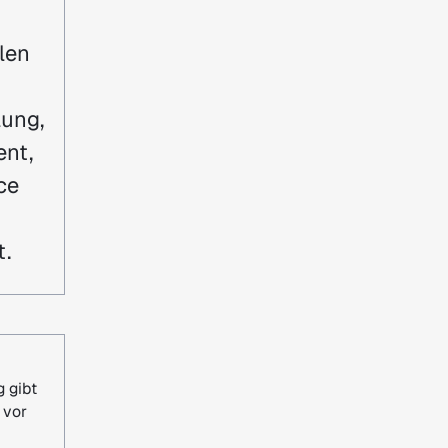
len
lung,
ent,
ce
.
g gibt
 vor