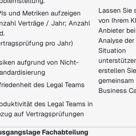
oblemstellung.
Lassen Sie 
Is und Metriken aufzeigen
von Ihrem K
nzahl Verträge / Jahr; Anzahl
Anbieter bei
d.
Analyse der 
rtragsprüfung pro Jahr)
Situation
unterstütze
siken aufgrund von Nicht-
erstellen Si
andardisierung
gemeinsam 
friedenheit des Legal Teams
Business Ca
oduktivität des Legal Teams in
zug auf Vertragsprüfungen
Ausgangslage Fachabteilung