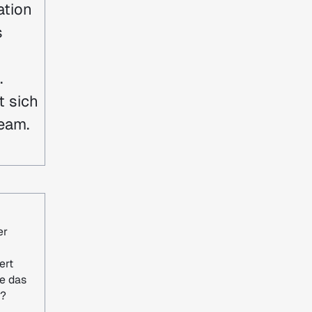
ation
s
.
t sich
team.
er
ert
e das
n?