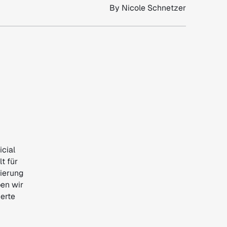
By
Nicole Schnetzer
icial
t für
tierung
ben wir
ierte