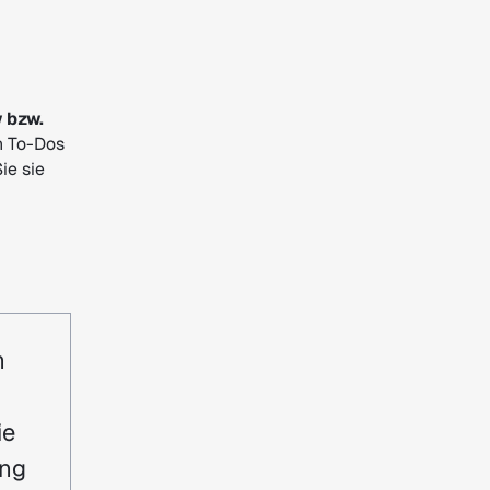
 bzw.
en To-Dos
ie sie
n
ie
ung