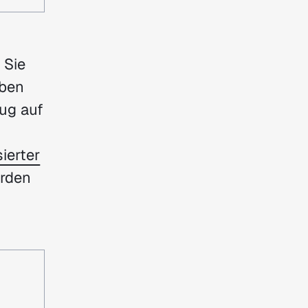
 Sie
iben
zug auf
ierter
erden