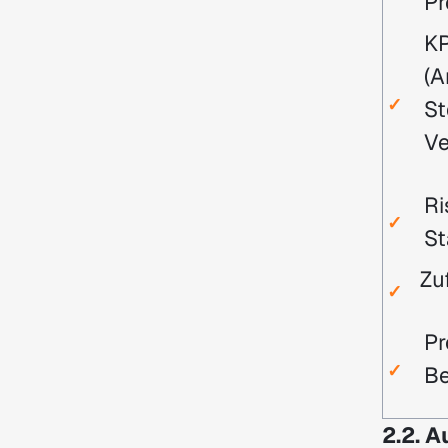
Pr
KP
(A
✓
St
Ve
Ri
✓
St
Zu
✓
Pr
✓
Be
2.2. 