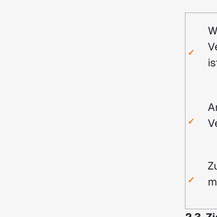
W
V
✓
is
A
✓
V
Z
✓
m
2.3. Z