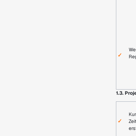
Wer
✓
Re
1.3. Pro
Kur
✓
Zei
ers