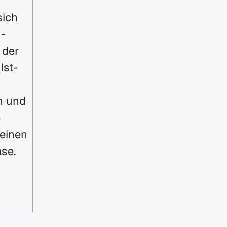
sich
I-
 der
Ist-
n und
e
einen
se.