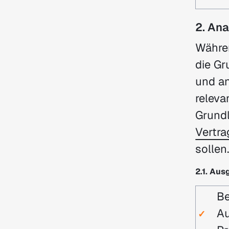
2. Ana
Währe
die Gr
und an
releva
Grundl
Vertr
sollen
2.1. Au
Be
Au
✓