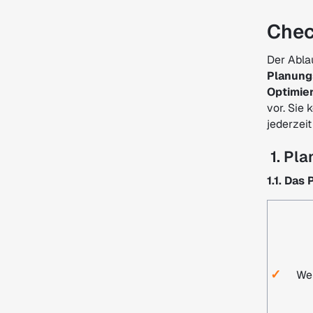
Chec
Der Ablau
Planung
Optimie
vor. Sie 
jederzei
1. Pl
1.1. Da
✓
Wer